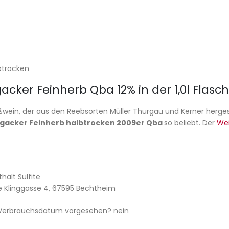
btrocken
acker Feinherb Qba 12% in der 1,0l Flasc
ißwein, der aus den Reebsorten Müller Thurgau und Kerner hergest
igacker Feinherb halbtrocken 2009er Qba
so beliebt. Der
We
hält Sulfite
re Klinggasse 4, 67595 Bechtheim
/ Verbrauchsdatum vorgesehen? nein