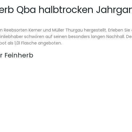
herb Qba halbtrocken Jahrgan
n Reebsorten Kerner und Müller Thurgau hergestellt. Erleben Si
liebhaber schwören auf seinen besonders langen Nachhall. Der 
t als 1,0l Flasche angeboten.
r Feinherb