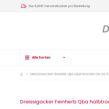
Nur 6,90€ Versandkosten pro Bestellung
Alle Sorten
DREISSIGACKER FEINHERB QBA HALBTROCKEN 12% 1,0L F
Dreissigacker Feinherb Qba halbtroc