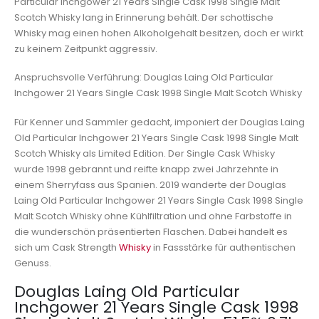
Particular Inchgower 21 Years Single Cask 1998 Single Malt
Scotch Whisky lang in Erinnerung behält. Der schottische
Whisky mag einen hohen Alkoholgehalt besitzen, doch er wirkt
zu keinem Zeitpunkt aggressiv.
Anspruchsvolle Verführung: Douglas Laing Old Particular
Inchgower 21 Years Single Cask 1998 Single Malt Scotch Whisky
Für Kenner und Sammler gedacht, imponiert der Douglas Laing
Old Particular Inchgower 21 Years Single Cask 1998 Single Malt
Scotch Whisky als Limited Edition. Der Single Cask Whisky
wurde 1998 gebrannt und reifte knapp zwei Jahrzehnte in
einem Sherryfass aus Spanien. 2019 wanderte der Douglas
Laing Old Particular Inchgower 21 Years Single Cask 1998 Single
Malt Scotch Whisky ohne Kühlfiltration und ohne Farbstoffe in
die wunderschön präsentierten Flaschen. Dabei handelt es
sich um Cask Strength
Whisky
in Fassstärke für authentischen
Genuss.
Douglas Laing Old Particular
Inchgower 21 Years Single Cask 1998