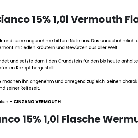
ianco 15% 1,0l Vermouth Fl
k
und seine angenehme bittere Note aus. Das unnachahmlich
iemont mit edlen Kräutern und Gewürzen aus aller Welt.
det und setzte damit den Grundstein für den bis heute anhalte
erten Rezept hergestellt.
o
machen ihn angenehm und anregend zugleich. Seinen charakt
d seiner Reifezeit.
lien –
CINZANO VERMOUTH
nco 15% 1,0l Flasche Werm