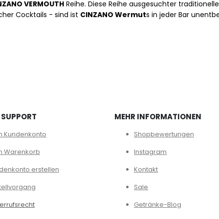
NZANO VERMOUTH
Reihe. Diese Reihe ausgesuchter traditioneller 
cher Cocktails - sind ist
CINZANO Wermut
s in jeder Bar unentbe
 SUPPORT
MEHR INFORMATIONEN
n Kundenkonto
Shopbewertungen
n Warenkorb
Instagram
denkonto erstellen
Kontakt
tellvorgang
Sale
errufsrecht
Getränke-Blog