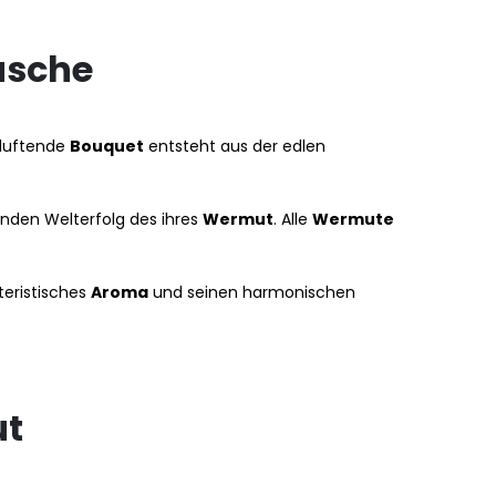
asche
 duftende
Bouquet
entsteht aus der edlen
nden Welterfolg des ihres
Wermut
. Alle
Wermute
eristisches
Aroma
und seinen harmonischen
ut