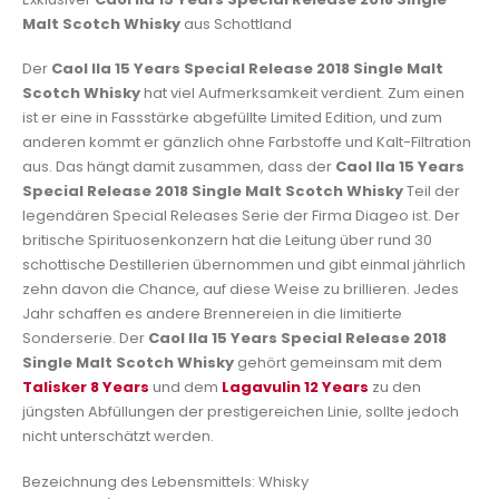
Malt Scotch Whisky
aus Schottland
Der
Caol Ila 15 Years Special Release 2018 Single Malt
Scotch Whisky
hat viel Aufmerksamkeit verdient. Zum einen
ist er eine in Fassstärke abgefüllte Limited Edition, und zum
anderen kommt er gänzlich ohne Farbstoffe und Kalt-Filtration
aus. Das hängt damit zusammen, dass der
Caol Ila 15 Years
Special Release 2018 Single Malt Scotch Whisky
Teil der
legendären Special Releases Serie der Firma Diageo ist. Der
britische Spirituosenkonzern hat die Leitung über rund 30
schottische Destillerien übernommen und gibt einmal jährlich
zehn davon die Chance, auf diese Weise zu brillieren. Jedes
Jahr schaffen es andere Brennereien in die limitierte
Sonderserie. Der
Caol Ila 15 Years Special Release 2018
Single Malt Scotch Whisky
gehört gemeinsam mit dem
Talisker 8 Years
und dem
Lagavulin 12 Years
zu den
jüngsten Abfüllungen der prestigereichen Linie, sollte jedoch
nicht unterschätzt werden.
Bezeichnung des Lebensmittels: Whisky