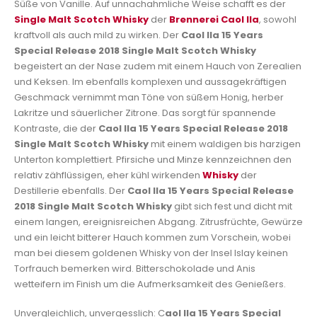
Süße von Vanille. Auf unnachahmliche Weise schafft es der
Single Malt Scotch Whisky
der
Brennerei Caol Ila
, sowohl
kraftvoll als auch mild zu wirken. Der
Caol Ila 15 Years
Special Release 2018 Single Malt Scotch Whisky
begeistert an der Nase zudem mit einem Hauch von Zerealien
und Keksen. Im ebenfalls komplexen und aussagekräftigen
Geschmack vernimmt man Töne von süßem Honig, herber
Lakritze und säuerlicher Zitrone. Das sorgt für spannende
Kontraste, die der
Caol Ila 15 Years Special Release 2018
Single Malt Scotch Whisky
mit einem waldigen bis harzigen
Unterton komplettiert. Pfirsiche und Minze kennzeichnen den
relativ zähflüssigen, eher kühl wirkenden
Whisky
der
Destillerie ebenfalls. Der
Caol Ila 15 Years Special Release
2018 Single Malt Scotch Whisky
gibt sich fest und dicht mit
einem langen, ereignisreichen Abgang. Zitrusfrüchte, Gewürze
und ein leicht bitterer Hauch kommen zum Vorschein, wobei
man bei diesem goldenen Whisky von der Insel Islay keinen
Torfrauch bemerken wird. Bitterschokolade und Anis
wetteifern im Finish um die Aufmerksamkeit des Genießers.
Unvergleichlich, unvergesslich: C
aol Ila 15 Years Special