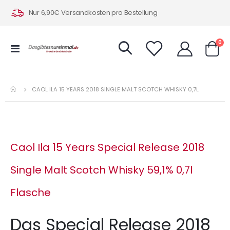
Nur 6,90€ Versandkosten pro Bestellung
Art
0
Navigation
Warenk
umschalten
CAOL ILA 15 YEARS 2018 SINGLE MALT SCOTCH WHISKY 0,7L
Caol Ila 15 Years Special Release 2018
Single Malt Scotch Whisky 59,1% 0,7l
Flasche
Das Special Release 2018