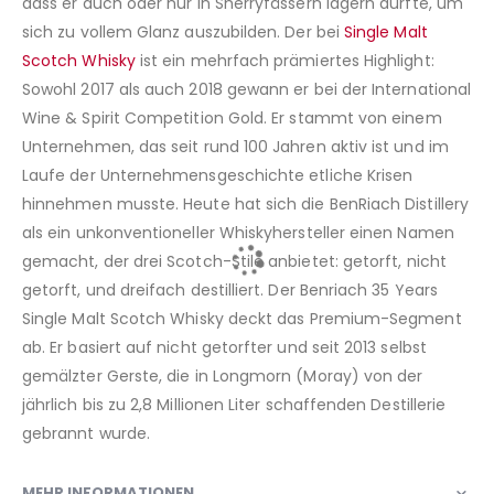
dass er auch oder nur in Sherryfässern lagern durfte, um
sich zu vollem Glanz auszubilden. Der bei
Single Malt
Scotch Whisky
ist ein mehrfach prämiertes Highlight:
Sowohl 2017 als auch 2018 gewann er bei der International
Wine & Spirit Competition Gold. Er stammt von einem
Unternehmen, das seit rund 100 Jahren aktiv ist und im
Laufe der Unternehmensgeschichte etliche Krisen
hinnehmen musste. Heute hat sich die BenRiach Distillery
als ein unkonventioneller Whiskyhersteller einen Namen
gemacht, der drei Scotch-Stile anbietet: getorft, nicht
getorft, und dreifach destilliert. Der Benriach 35 Years
Single Malt Scotch Whisky deckt das Premium-Segment
ab. Er basiert auf nicht getorfter und seit 2013 selbst
gemälzter Gerste, die in Longmorn (Moray) von der
jährlich bis zu 2,8 Millionen Liter schaffenden Destillerie
gebrannt wurde.
MEHR INFORMATIONEN