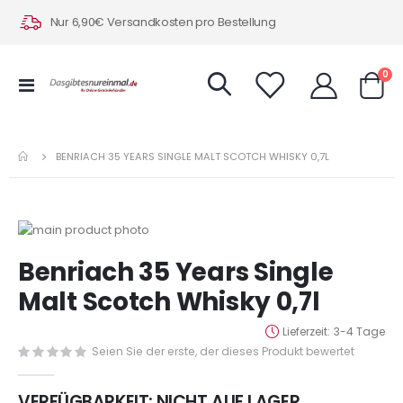
Nur 6,90€ Versandkosten pro Bestellung
Art
0
Navigation
Warenk
umschalten
BENRIACH 35 YEARS SINGLE MALT SCOTCH WHISKY 0,7L
Zum
Ende
Zum
Benriach 35 Years Single
der
Anfang
Bildergalerie
der
Malt Scotch Whisky 0,7l
springen
Bildergalerie
springen
Lieferzeit
3-4 Tage
Seien Sie der erste, der dieses Produkt bewertet
VERFÜGBARKEIT:
NICHT AUF LAGER