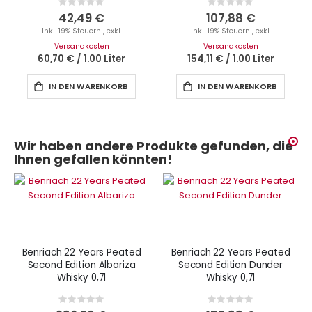
Rating:
Rating:
0%
0%
42,49 €
107,88 €
Inkl. 19% Steuern
,
exkl.
Inkl. 19% Steuern
,
exkl.
Versandkosten
Versandkosten
60,70 €
/
1.00 Liter
154,11 €
/
1.00 Liter
IN DEN WARENKORB
IN DEN WARENKORB
Wir haben andere Produkte gefunden, die
Ihnen gefallen könnten!
Benriach 22 Years Peated
Benriach 22 Years Peated
Second Edition Albariza
Second Edition Dunder
Whisky 0,7l
Whisky 0,7l
Rating:
Rating:
0%
0%