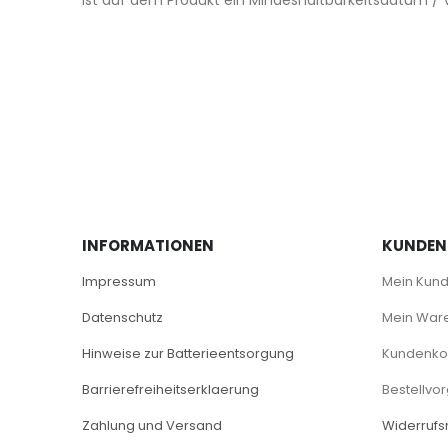
Ist auf dem Produkt ein Mindeshaltbarkeitsdatum 
INFORMATIONEN
KUNDEN
Impressum
Mein Kun
Datenschutz
Mein War
Hinweise zur Batterieentsorgung
Kundenkon
Barrierefreiheitserklaerung
Bestellvo
Zahlung und Versand
Widerrufs