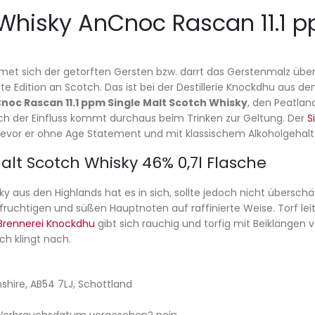
Whisky AnCnoc Rascan 11.1 pp
et sich der getorften Gersten bzw. darrt das Gerstenmalz über 
te Edition an Scotch. Das ist bei der Destillerie Knockdhu aus de
noc Rascan 11.1 ppm Single Malt Scotch Whisky
, den Peatlan
 doch der Einfluss kommt durchaus beim Trinken zur Geltung. Der
S
bevor er ohne Age Statement und mit klassischem Alkoholgehalt 
alt Scotch Whisky 46% 0,7l Flasche
ky aus den Highlands hat es in sich, sollte jedoch nicht übersc
fruchtigen und süßen Hauptnoten auf raffinierte Weise. Torf le
Brennerei Knockdhu
gibt sich rauchig und torfig mit Beiklängen 
ch klingt nach.
nshire, AB54 7LJ, Schottland