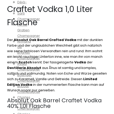
Déjà-
Craftet Vodka 1,0 Liter
Vu
Sarti
Flasche
Champagner
Alfred
Gratien
Champagner
Der
Absolut Oak Barrel Crafted Vodka
mit der dunklen
Armand
Farbe und der unglaublichen Weichheit gibt sich natürlich
de
wie seine farblosen Verwandten rein und rund. Ihm wohnt
Brignac
ein leicht rauchiger Unterton inne, wie man ihn von manch
Champagner
einem
Scotch
kennt. Der fassgelagerte
Vodka
der
Ayala
Destillerie Absolut
aus Åhus ist samtig und komplex,
Champagner
süßlich und vollmundig. Noten von Eiche und Würze gesellen
Bollinger
sich zu Karamell, Vanille und Getreide. Diesen
Limited
Champagner
Edition Vodka
in der nummerierten Flasche kann man auf
Bricout
Wunsch sogar pur genießen.
Champagner
Charles
Absolut Oak Barrel Craftet Vodka
Heidsieck
40% 1,0l Flasche
Champagner