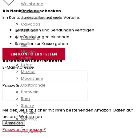
Weinbrand
Cachaca
Als Neukunde auschecken
Zuckerrohrschnaps
Ein Konto zu erstellen hat viele Vorteile:
Calvados
Bestellungen und Sendungen verfolgen
Cognac
Alte Bestellungen einsehen
Fruchtige
Schneller zur Kasse gehen
Gin
Grappa
EIN KONTO ERSTELLEN
Klare
Auschecken über Ihr Konto
Liköre
E-Mail-Adresse
Mezcal
Moonshine
Obstbrände
Passwort
Portwein
Rum
Sherry
Melden Sie sich sicher mit Ihren bestehenden Amazon-Daten auf
Tequila
unserer Website an.
Wermut
Anmelden
-
Passwort vergessen?
Vermouth