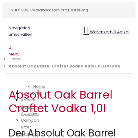
Nur 6,90€ Versandkosten pro Bestellung
Navigation
Warenkorb
0
Artikel
umschalten
Menü
Home
Absolut Oak Barrel Craftet Vodka 40% 1,0l Flasche
Home
Absolut Oak Barrel
Alkoholfrei
Aperitif
Craftet Vodka 1,0l
Aperol
Aperitivo
Campari
Bitter
Der Absolut Oak Barrel
Chandon