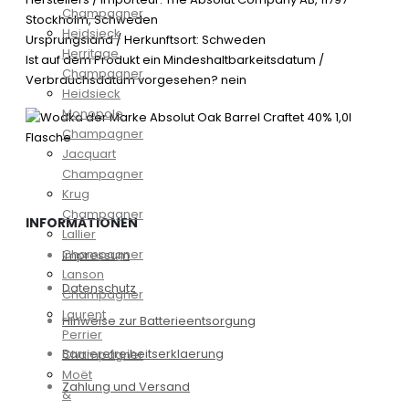
Champagner
Stockholm, Schweden
Heidsieck
Ursprungsland / Herkunftsort: Schweden
Herritage
Ist auf dem Produkt ein Mindeshaltbarkeitsdatum /
Champagner
Verbrauchsdatum vorgesehen? nein
Heidsieck
Monopole
Champagner
Jacquart
Champagner
Krug
Champagner
INFORMATIONEN
Lallier
Champagner
Impressum
Lanson
Datenschutz
Champagner
Laurent
Hinweise zur Batterieentsorgung
Perrier
Barrierefreiheitserklaerung
Champagner
Moët
Zahlung und Versand
&