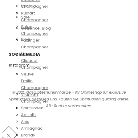
Kontakt
Champagner
Ruinart
Sale
Champagner
Salon
Getränke-Blog
Champagner
Blog
Taittinger
Champagner
Veuve
SOCIAL MEDIA
Clicquot
Instagram
Champagner
Veuve
Emille
Champagner
© 2025 dasgibtesnureinmal.de - Ihr Onlineshop für exklusive
Vranken
Spirituosen. Bestellen und Kaufen Sie Spirituosen günstig online.
Champagner
Alle Rechte vorbehalten.
Spirituosen
Absinth
Anis
Armagnac
Brandy