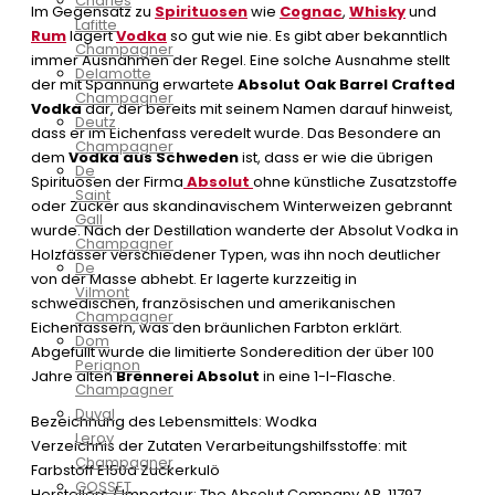
Charles
Im Gegensatz zu
Spirituosen
wie
Cognac
,
Whisky
und
Lafitte
Rum
lagert
Vodka
so gut wie nie. Es gibt aber bekanntlich
Champagner
immer Ausnahmen der Regel. Eine solche Ausnahme stellt
Delamotte
der mit Spannung erwartete
Absolut Oak Barrel Crafted
Champagner
Vodka
dar, der bereits mit seinem Namen darauf hinweist,
Deutz
dass er im Eichenfass veredelt wurde. Das Besondere an
Champagner
dem
Vodka aus Schweden
ist, dass er wie die übrigen
De
Spirituosen der Firma
Absolut
ohne künstliche Zusatzstoffe
Saint
oder Zucker aus skandinavischem Winterweizen gebrannt
Gall
wurde. Nach der Destillation wanderte der Absolut Vodka in
Champagner
Holzfässer verschiedener Typen, was ihn noch deutlicher
De
von der Masse abhebt. Er lagerte kurzzeitig in
Vilmont
schwedischen, französischen und amerikanischen
Champagner
Eichenfässern, was den bräunlichen Farbton erklärt.
Dom
Abgefüllt wurde die limitierte Sonderedition der über 100
Perignon
Jahre alten
Brennerei Absolut
in eine 1-l-Flasche.
Champagner
Duval
Bezeichnung des Lebensmittels: Wodka
Leroy
Verzeichnis der Zutaten Verarbeitungshilfsstoffe: mit
Champagner
Farbstoff E150a Zuckerkulö
GOSSET
Herstellers / Importeur: The Absolut Company AB, 11797