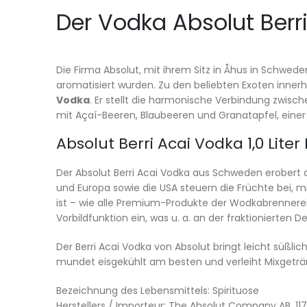
Der Vodka Absolut Berri
Die Firma Absolut, mit ihrem Sitz in Åhus in Schwede
aromatisiert wurden. Zu den beliebten Exoten innerh
Vodka
. Er stellt die harmonische Verbindung zwisch
mit Açaí-Beeren, Blaubeeren und Granatapfel, einer
Absolut Berri Acai Vodka 1,0 Liter
Der Absolut Berri Acai Vodka aus Schweden erobert d
und Europa sowie die USA steuern die Früchte bei, 
ist – wie alle Premium-Produkte der Wodkabrennerei 
Vorbildfunktion ein, was u. a. an der fraktionierten D
Der Berri Acai Vodka von Absolut bringt leicht süßli
mundet eisgekühlt am besten und verleiht Mixgeträ
Bezeichnung des Lebensmittels: Spirituose
Herstellers / Importeur: The Absolut Company AB, 