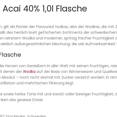
 Acai 40% 1,0l Flasche
n, gilt als Pionier der Flavoured Vodkas, also der Wodkas, die mi
alb des herrlich breit gefächerten Sortiments der schwedischen 
en reinstem Wodka und moderner, spritzig frischer Fruchtigkeit 
 wirklich außergewöhnlichen Mischung, die viel Aufmerksamkeit 
 Flasche
ie Herzen von Genießern in aller Welt mit seinen fruchtigen, n
mit denen der
Wodka
auf der Basis von Winterweizen und Quellwa
Absolut – noch nicht einmal mit Zucker versetzt worden. Er nimm
estillation und mehrfachen Filterung liegt.
che sowie herbe Töne mit und steckt voller beeriger Fruchtigkeit
nken das gewisse Etwas.
11797 Stockholm, Schweden